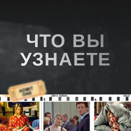
Самосаботаж
Ситуэйшншипы
Почему даже в хороших
Почему ты хочешь
отношениях ты
надежного мужчину, а
испытываешь тревогу и в
попадаешь в странные
итоге все портишь
форматы
Рост и падение
Почему ты еще одна
значимости
Установки, мешающие
Строим график - что
войти в отношения
влияет и как этим
управлять